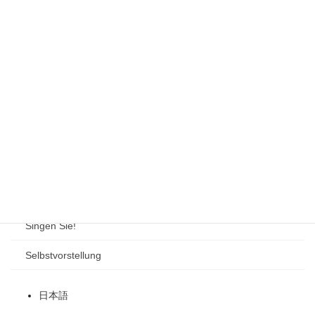
Die IPA-Zeichen Konsonanten
Einführung
Erste Schritte zur perfekten Aussprache(Text)
Erste Schritte zur perfekten Aussprache(Video)
Melodie
Spielraum
Der Froschkönig und der eiserne Heinrich
Singen Sie!
Selbstvorstellung
日本語