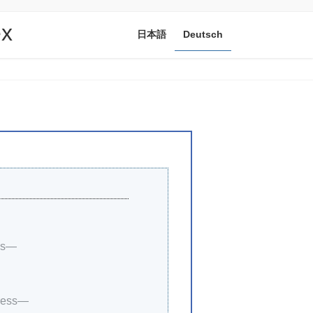
ex
日本語
Deutsch
ess—
gress—