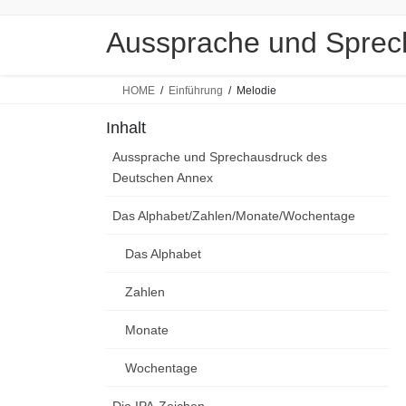
Skip
Skip
to
to
Aussprache und Sprec
the
the
content
Navigation
HOME
Einführung
Melodie
Inhalt
Aussprache und Sprechausdruck des
Deutschen Annex
Das Alphabet/Zahlen/Monate/Wochentage
Das Alphabet
Zahlen
Monate
Wochentage