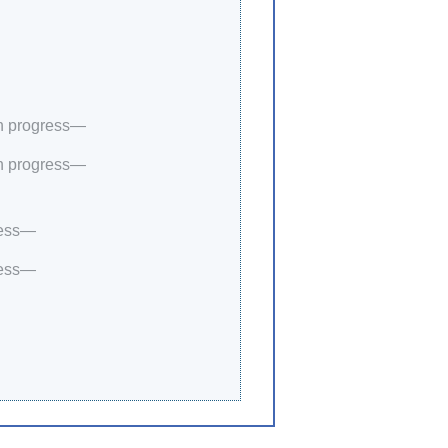
in progress—
in progress—
ress—
ress—