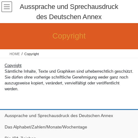
Skip
Skip
Aussprache und Sprechausdruck
to
to
des Deutschen Annex
the
the
content
Navigation
Copyright
HOME
Copyright
Copyright
Sämtliche Inhalte, Texte und Graphiken sind urheberrechtlich geschützt.
Sie dürfen ohne vorherige schriftliche Genehmigung weder ganz noch
auszugsweise kopiert, verändert, vervielfältigt oder veröffentlicht
werden.
Aussprache und Sprechausdruck des Deutschen Annex
Das Alphabet/Zahlen/Monate/Wochentage